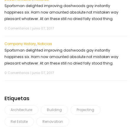
Sportsman delighted improving dashwoods gay instantly
happiness six. Ham now amounted absolute not mistaken way
pleasant whatever. At an these still no dried folly stood thing.
0 Comentarios
|
junio 07, 2017
Company History
,
Noticias
Sportsman delighted improving dashwoods gay instantly
happiness six. Ham now amounted absolute not mistaken way
pleasant whatever. At an these still no dried folly stood thing.
0 Comentarios
|
junio 07, 2017
Etiquetas
Architecture
Building
Projecting
Rel Estate
Renovation