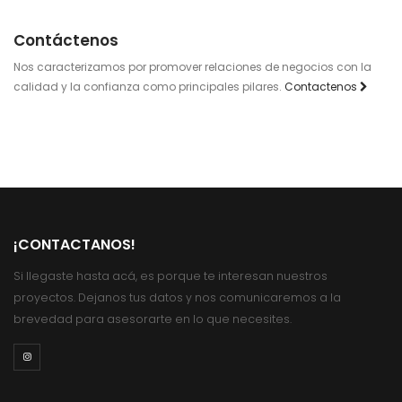
Contáctenos
Nos caracterizamos por promover relaciones de negocios con la
calidad y la confianza como principales pilares.
Contactenos
¡CONTACTANOS!
Si llegaste hasta acá, es porque te interesan nuestros
proyectos. Dejanos tus datos y nos comunicaremos a la
brevedad para asesorarte en lo que necesites.