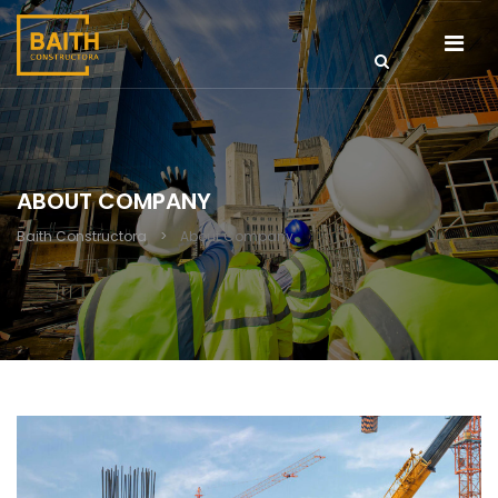
ABOUT COMPANY
Baith Constructora
>
About Company