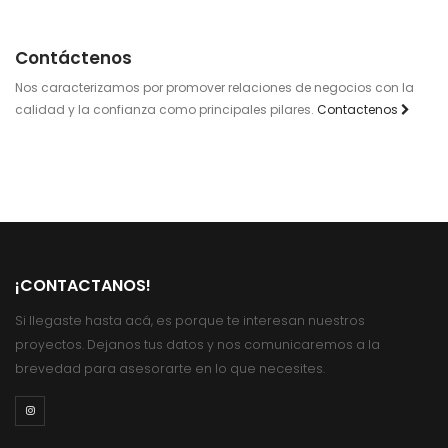
Contáctenos
Nos caracterizamos por promover relaciones de negocios con la
calidad y la confianza como principales pilares.
Contactenos
¡CONTACTANOS!
Si llegaste hasta acá, es porque te interesan nuestros
proyectos. Dejanos tus datos y nos comunicaremos a la
brevedad para asesorarte en lo que necesites.